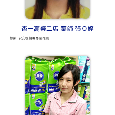
杏一高榮二店 藥師 張Ｏ婷
標籤:
安安復健褲專業推薦