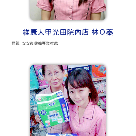
維康大甲光田院內店 林Ｏ蓁
標籤:
安安復健褲專業推薦