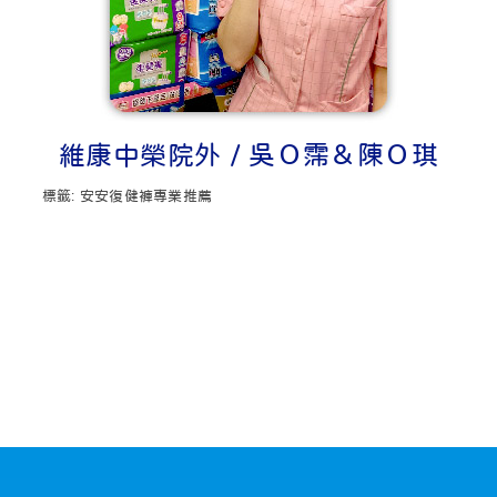
維康中榮院外 / 吳Ｏ霈＆陳Ｏ琪
標籤:
安安復健褲專業推薦