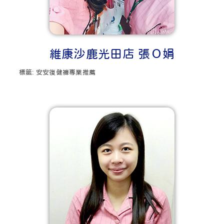
維康沙鹿光田店 張Ｏ娟
標籤:
安安復健褲專業推薦