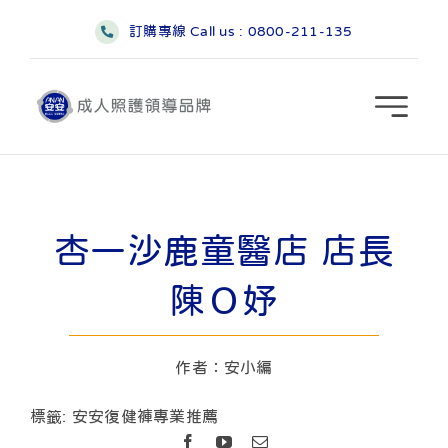
略
訂購專線 Call us :
0800-211-135
過
內
容
杏一沙鹿童醫店 店長
陳Ｏ妤
作者：安小編
標籤:
安安復健褲專業推薦