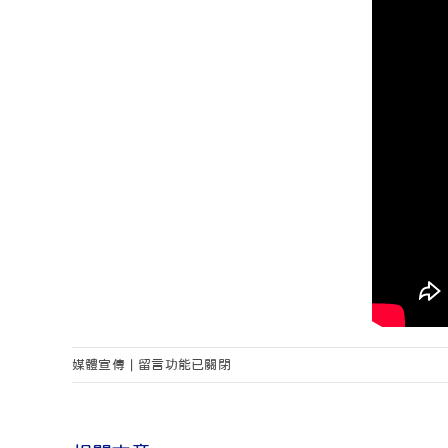
安
在
媒體宣傳
|
留言功能已關閉
安
〈【安
環
安
ANAN