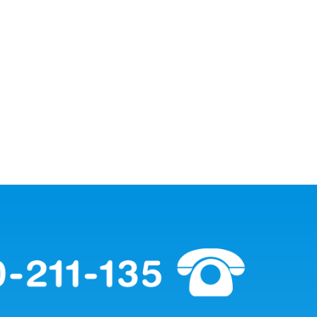
成
人
紙
尿
褲-
頂
級
淨
爽
型
（20
秒）