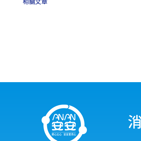
保
相關文章
】
成
減
人
塑
紙
尿
成
褲-
人
頂
級
紙
淨
爽
尿
型〉
褲
中
抑
菌
篇