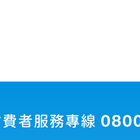
保
】
減
復
塑
健
成
褲
人
輕
紙
薄
尿
型
褲
新
環
上
保
市
篇